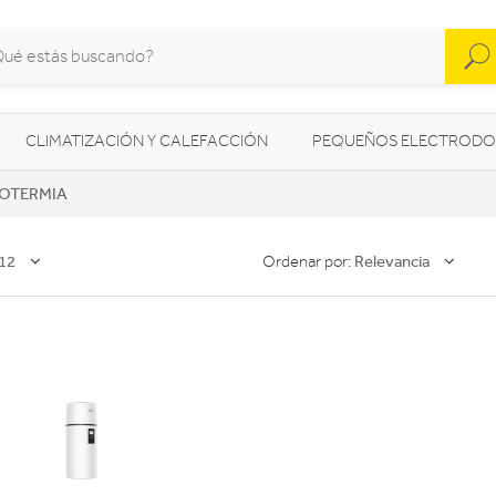
CLIMATIZACIÓN Y CALEFACCIÓN
PEQUEÑOS ELECTRODO
OTERMIA
SONIDO / AUDIO
CÁMARAS FOTO/VÍDEO
TELEFONÍA
AS
ILUMINACIÓN
HIGIENE Y SALUD
ENERGÍA
12
Relevancia
Ordenar por: