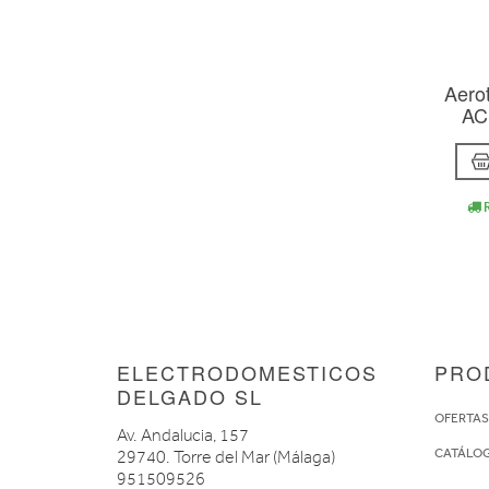
Aero
AC
R
ELECTRODOMESTICOS
PRO
DELGADO SL
OFERTA
Av. Andalucia, 157
CATÁLO
29740. Torre del Mar (Málaga)
951509526