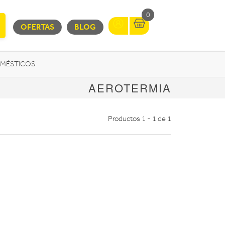
0
OFERTAS
BLOG
MÉSTICOS
AEROTERMIA
INFORMÁTICA
MOVILIDAD URBANA
Productos 1 - 1 de 1