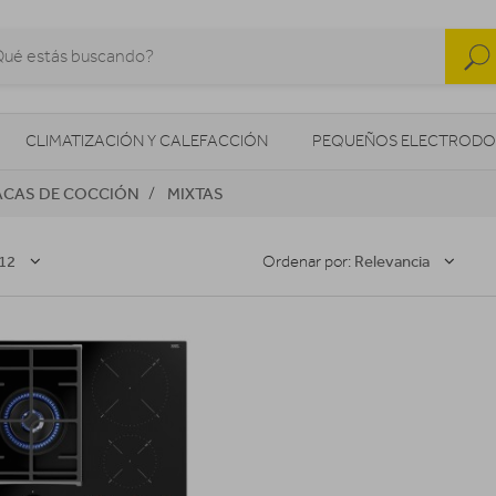
CLIMATIZACIÓN Y CALEFACCIÓN
PEQUEÑOS ELECTRODO
ACAS DE COCCIÓN
MIXTAS
SONIDO / AUDIO
CÁMARAS FOTO/VÍDEO
TELEFONÍA
AS
ILUMINACIÓN
HIGIENE Y SALUD
ENERGÍA
12
Relevancia
Ordenar por: