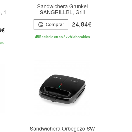
Sandwichera Grunkel
, 1
SANGRILLBL, Grill
24,84€
Comprar
8€
Recíbelo en 48 / 72h laborables
les
Sandwichera Orbegozo SW