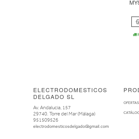
MYS
R
ELECTRODOMESTICOS
PRO
DELGADO SL
OFERTA
Av. Andalucia, 157
CATÁLO
29740. Torre del Mar (Málaga)
951509526
electrodomesticosdelgado@gmail.com