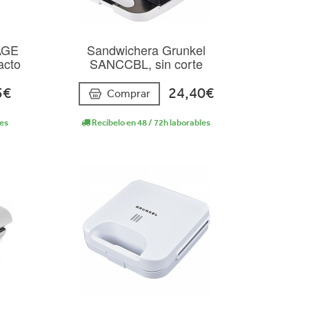
AGE
Sandwichera Grunkel
tacto
SANCCBL, sin corte
5€
24,40€
Comprar
les
Recíbelo en 48 / 72h laborables