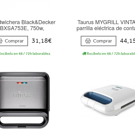
wichera Black&Decker
Taurus MYGRILL VINT
BXSA753E, 750w,
parrilla eléctrica de con
31,18€
44,1
Comprar
Comprar
ecíbelo en 48 / 72h laborables
Recíbelo en 48 / 72h laborab