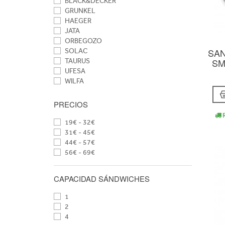
BLACK&DECKER
GRUNKEL
HAEGER
JATA
ORBEGOZO
SA
SOLAC
SM
TAURUS
UFESA
WILFA
PRECIOS
R
19€ - 32€
31€ - 45€
44€ - 57€
56€ - 69€
CAPACIDAD SÁNDWICHES
1
2
4