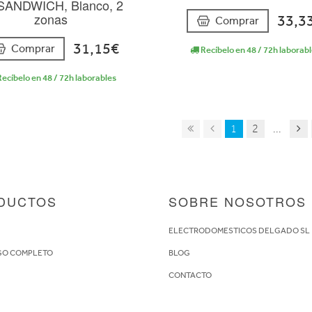
ANDWICH, Blanco, 2
zonas
33,3
Comprar
31,15€
Comprar
Recíbelo en 48 / 72h laborab
ecíbelo en 48 / 72h laborables
1
2
...
DUCTOS
SOBRE NOSOTROS
S
ELECTRODOMESTICOS DELGADO SL
GO COMPLETO
BLOG
CONTACTO