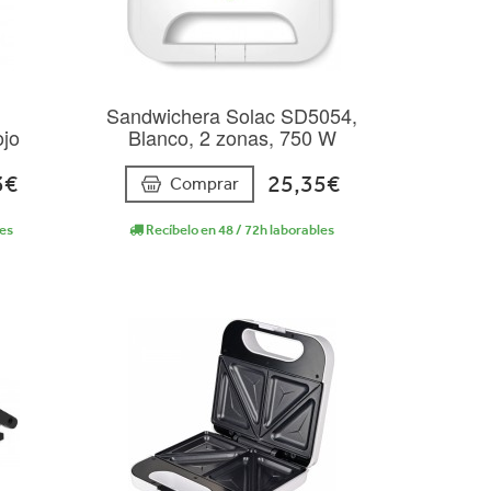
Sandwichera Solac SD5054,
ojo
Blanco, 2 zonas, 750 W
3€
25,35€
Comprar
les
Recíbelo en 48 / 72h laborables