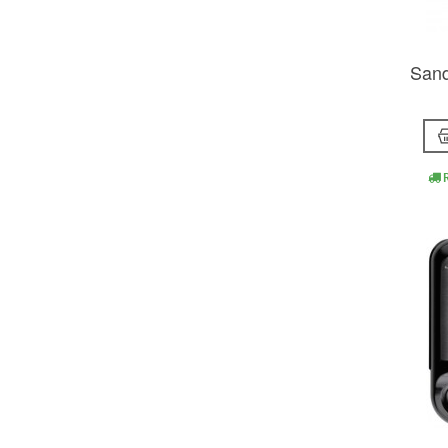
Sand
R