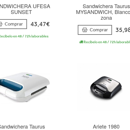
NDWICHERA UFESA
Sandwichera Taurus
SUNSET
MYSANDWICH, Blanco
zona
43,47€
Comprar
35,9
Comprar
ecíbelo en 48 / 72h laborables
Recíbelo en 48 / 72h laborab
Sandwichera Taurus
Ariete 1980