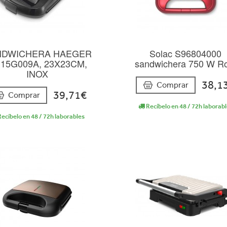
NDWICHERA HAEGER
Solac S96804000
15G009A, 23X23CM,
sandwichera 750 W R
INOX
38,1
Comprar
39,71€
Comprar
Recíbelo en 48 / 72h laborab
ecíbelo en 48 / 72h laborables