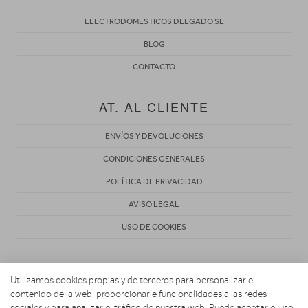
ELECTRODOMESTICOS DELGADO SL
BLOG
CONTACTO
AT. AL CLIENTE
ENVÍOS Y DEVOLUCIONES
CONDICIONES GENERALES
POLÍTICA DE PRIVACIDAD
AVISO LEGAL
USO DE COOKIES
Utilizamos cookies propias y de terceros para personalizar el
contenido de la web, proporcionarle funcionalidades a las redes
sociales y para analizar el tráfico de nuestra web. Puede aceptar el uso