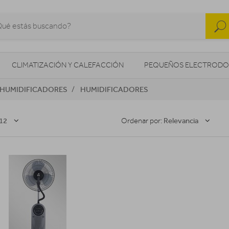
CLIMATIZACIÓN Y CALEFACCIÓN
PEQUEÑOS ELECTRODO
HUMIDIFICADORES
HUMIDIFICADORES
SONIDO / AUDIO
CÁMARAS FOTO/VÍDEO
TELEFONÍA
AS
ILUMINACIÓN
HIGIENE Y SALUD
ENERGÍA
12
Relevancia
Ordenar por: