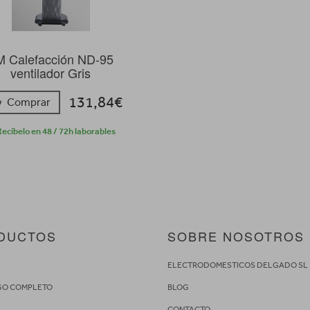
M Calefacción ND-95
ventilador Gris
131,84€
Comprar
ecíbelo en 48 / 72h laborables
DUCTOS
SOBRE NOSOTROS
S
ELECTRODOMESTICOS DELGADO SL
GO COMPLETO
BLOG
CONTACTO