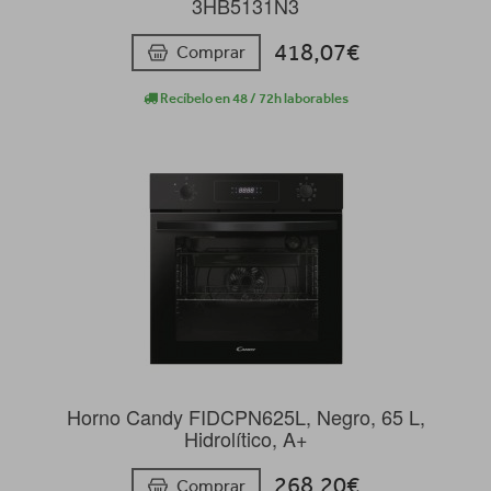
3HB5131N3
418,07€
Comprar
Recíbelo en 48 / 72h laborables
Horno Candy FIDCPN625L, Negro, 65 L,
Hidrolítico, A+
268,20€
Comprar