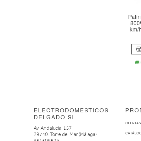
Patin
800
km/h
R
ELECTRODOMESTICOS
PRO
DELGADO SL
OFERTA
Av. Andalucia, 157
CATÁLO
29740. Torre del Mar (Málaga)
951509526