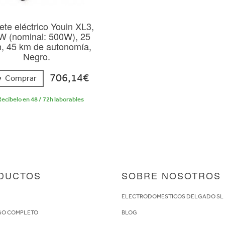
ete eléctrico Youin XL3,
W (nominal: 500W), 25
, 45 km de autonomía,
Negro.
706,14€
Comprar
ecíbelo en 48 / 72h laborables
DUCTOS
SOBRE NOSOTROS
S
ELECTRODOMESTICOS DELGADO SL
GO COMPLETO
BLOG