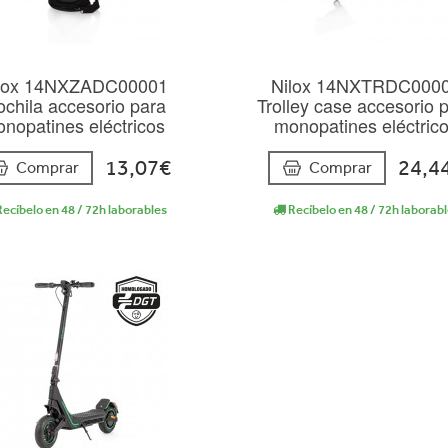
lox 14NXZADC00001
Nilox 14NXTRDC000
chila accesorio para
Trolley case accesorio 
nopatines eléctricos
monopatines eléctric
13,07€
24,4
Comprar
Comprar
ecíbelo en 48 / 72h laborables
Recíbelo en 48 / 72h laborab