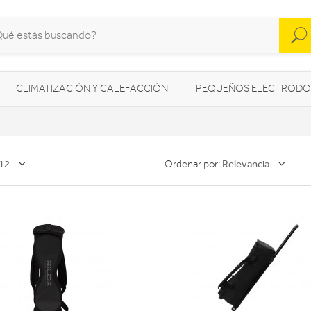
CLIMATIZACIÓN Y CALEFACCIÓN
PEQUEÑOS ELECTRODO
SONIDO / AUDIO
CÁMARAS FOTO/VÍDEO
TELEFONÍA
AS
ILUMINACIÓN
HIGIENE Y SALUD
ENERGÍA
12
Relevancia
Ordenar por: