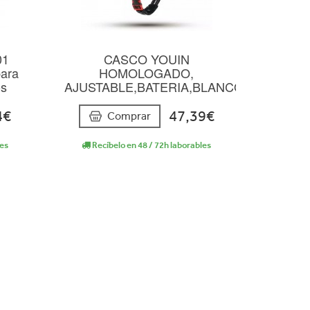
01
CASCO YOUIN
para
HOMOLOGADO,
os
AJUSTABLE,BATERIA,BLANCO
4€
47,39€
Comprar
les
Recíbelo en 48 / 72h laborables