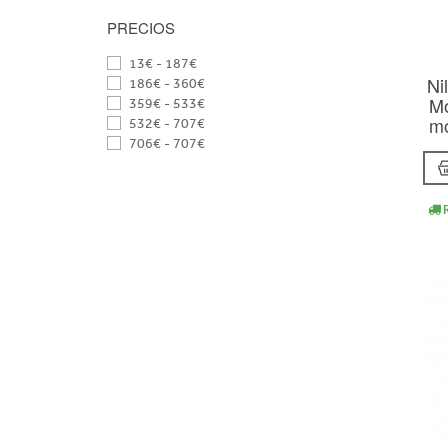
PRECIOS
13€ - 187€
Ni
186€ - 360€
Mo
359€ - 533€
mo
532€ - 707€
706€ - 707€
R